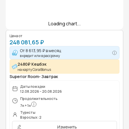
Loading chart...
Цена от
248 081,65 ₽
От
8 613,95 ₽
в месяц
в кредит или в рассрочку
2480₽ Кешбэк
на карту CoralBonus
Superior Room- Завтрак
Даты поездки
12.08.2026 - 20.08.2026
Продолжительность
7
н
+
1
н
Туристы
Взрослых: 2
Изменить