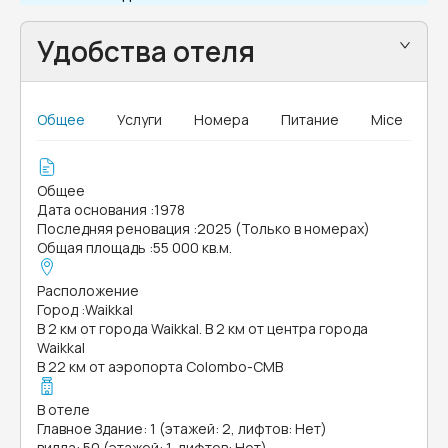
Удобства отеля
Общее
Услуги
Номера
Питание
Mice
Общее
Дата основания
:
1978
Последняя реновация
:
2025 (Только в номерах)
Общая площадь
:
55 000 кв.м.
Расположение
Город
:
Waikkal
В 2 км от города Waikkal. В 2 км от центра города
Waikkal
В 22 км от аэропорта Colombo-CMB
В отеле
Главное Здание: 1 (этажей: 2, лифтов: Нет)
вилла: 50 (этажей: 1, лифтов: Нет)