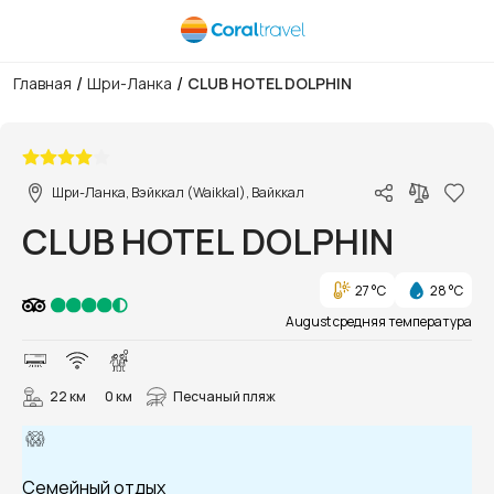
/
/
Главная
Шри-Ланка
CLUB HOTEL DOLPHIN
1/56
Шри-Ланка, Вэйккал (Waikkal), Вайккал
CLUB HOTEL DOLPHIN
27 °C
28 °C
August средняя температура
22 км
0 км
Песчаный пляж
Семейный отдых