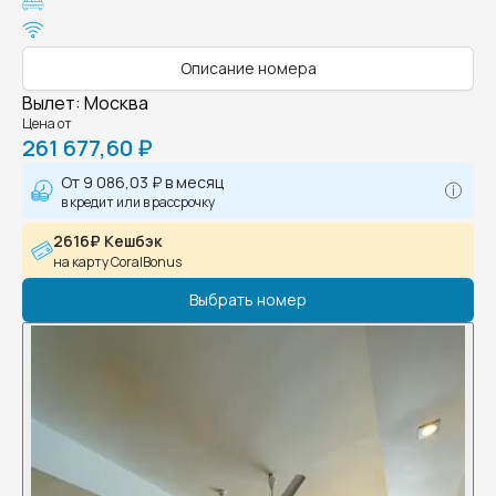
Описание номера
Вылет
:
Москва
Цена от
261 677,60 ₽
От
9 086,03 ₽
в месяц
в кредит или в рассрочку
2616₽ Кешбэк
на карту CoralBonus
Выбрать номер