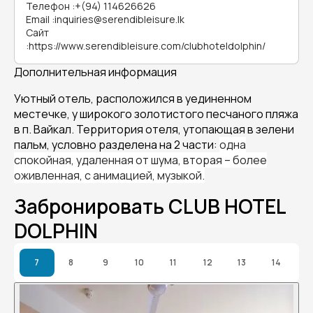
Телефон
:
+(94) 114626626
Email
:
inquiries@serendibleisure.lk
Сайт
:
https://www.serendibleisure.com/clubhoteldolphin/
Дополнительная информация
Уютный
отель, расположился в уединенном
местечке, у широкого золотистого песчаного пляжа
в п. Вайкал. Территория отеля, утопающая в зелени
пальм, условно разделена на 2 части:
одна
спокойная, удаленная от шума, вторая – более
оживленная, с анимацией, музыкой.
Забронировать CLUB HOTEL
DOLPHIN
7
8
9
10
11
12
13
14