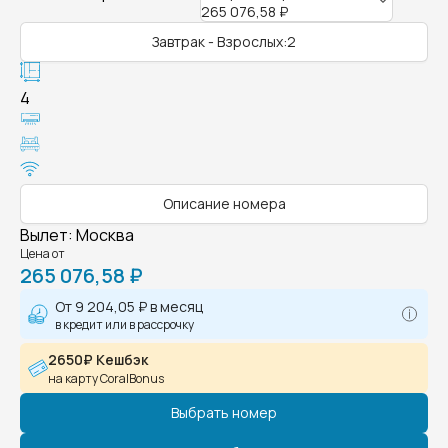
265 076,58 ₽
Завтрак - Взрослых:2
4
Описание номера
Вылет
:
Москва
Цена от
265 076,58 ₽
От
9 204,05 ₽
в месяц
в кредит или в рассрочку
2650₽ Кешбэк
на карту CoralBonus
Выбрать номер