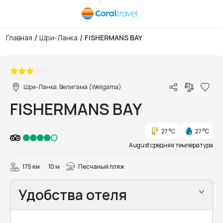
/
/
Главная
Шри-Ланка
FISHERMANS BAY
1/25
Шри-Ланка, Велигама (Weligama)
FISHERMANS BAY
27 °C
27 °C
August средняя температура
175 км
10 м
Песчаный пляж
Удобства отеля