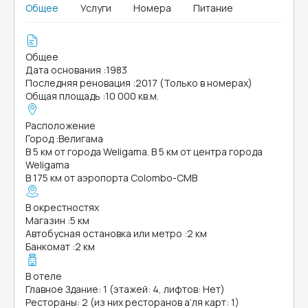
Общее
Услуги
Номера
Питание
Общее
Дата основания
:
1983
Последняя реновация
:
2017 (Только в номерах)
Общая площадь
:
10 000 кв.м.
Расположение
Город
:
Велигама
В 5 км от города Weligama. В 5 км от центра города
Weligama
В 175 км от аэропорта Colombo-CMB
В окрестностях
Магазин
:
5 км
Автобусная остановка или метро
:
2 км
Банкомат
:
2 км
В отеле
Главное Здание: 1 (этажей: 4, лифтов: Нет)
Рестораны: 2 (из них ресторанов а’ля карт: 1)