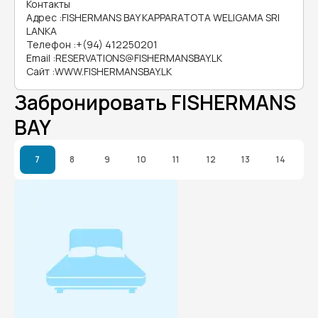
Контакты
Адрес
:
FISHERMANS BAY KAPPARATOTA WELIGAMA SRI
LANKA
Телефон
:
+(94) 412250201
Email
:
RESERVATIONS@FISHERMANSBAY.LK
Сайт
:
WWW.FISHERMANSBAY.LK
Забронировать FISHERMANS
BAY
7
8
9
10
11
12
13
14