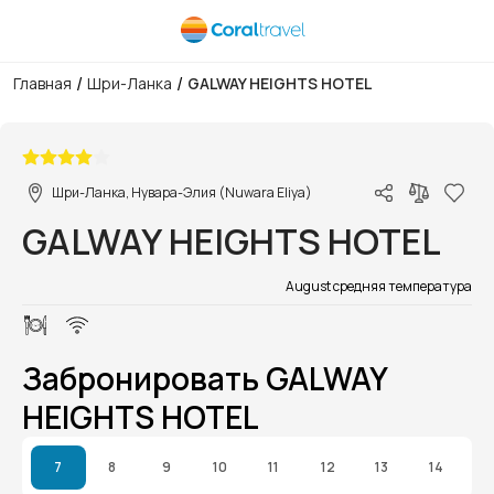
/
/
Главная
Шри-Ланка
GALWAY HEIGHTS HOTEL
1/1
Шри-Ланка, Нувара-Элия (Nuwara Eliya)
GALWAY HEIGHTS HOTEL
August средняя температура
Забронировать GALWAY
HEIGHTS HOTEL
7
8
9
10
11
12
13
14