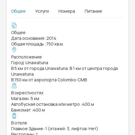
Общее
Услуги
Номера
Питание
Общее
Дата основания
:
2014
Общая площадь
:
750 кв.м.
Расположение
Город
:
Unawatuna
В 5 км от города Unawatuna. В 1 км от центра города
Unawatuna
В 150 км от аэропорта Colombo-CMB
В окрестностях
Магазин
:
5 км
Автобусная остановка или метро
:
400 м
Банкомат
:
400 м
В отеле
Главное Здание: 1 (этажей: 3, лифтов: Нет)
Рестораны: 1