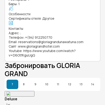
Бары: 1
Особенности
Сертификаты отеля
:
Другое
Контакты
Адрес
:
.
Телефон
:
+(94) 912250770
Email
:
reservations@gloriagrandunawatuna.com
Сайт
:
www.gloriagrandhotel.com
Youtube
:
https://www.youtube.com/watch?
v=D6OtfKguUgQ
Забронировать GLORIA
GRAND
7
8
9
10
11
12
13
14
Deluxe