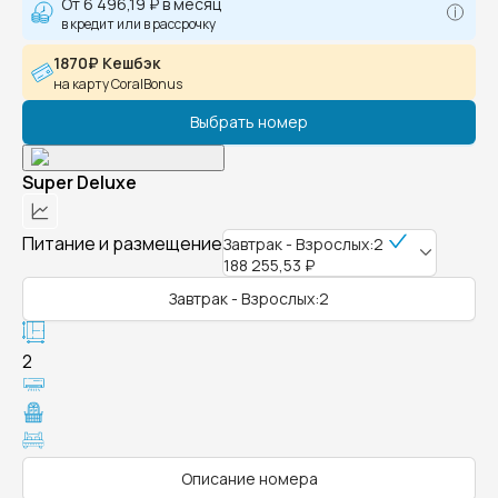
От
6 496,19 ₽
в месяц
в кредит или в рассрочку
1870₽ Кешбэк
на карту CoralBonus
Выбрать номер
Super Deluxe
Питание и размещение
Завтрак - Взрослых:2
188 255,53 ₽
Завтрак - Взрослых:2
2
Описание номера