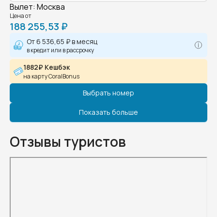
Вылет
:
Москва
Цена от
188 255,53 ₽
От
6 536,65 ₽
в месяц
в кредит или в рассрочку
1882₽ Кешбэк
на карту CoralBonus
Выбрать номер
Показать больше
Отзывы туристов