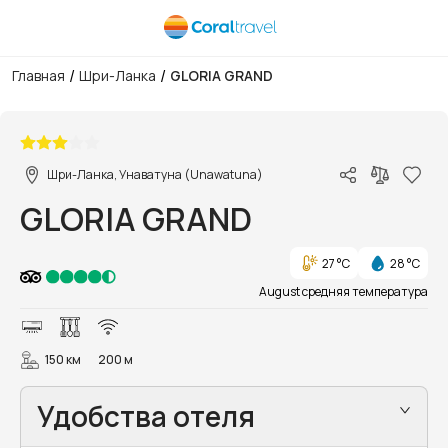
/
/
Главная
Шри-Ланка
GLORIA GRAND
1/8
Шри-Ланка, Унаватуна (Unawatuna)
GLORIA GRAND
27 °C
28 °C
August средняя температура
150 км
200 м
Удобства отеля