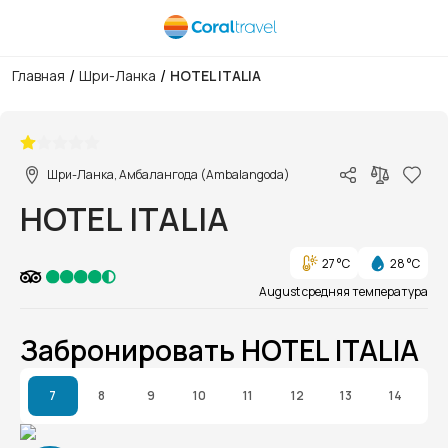
/
/
Главная
Шри-Ланка
HOTEL ITALIA
1/1
Шри-Ланка, Амбалангода (Ambalangoda)
HOTEL ITALIA
27 °C
28 °C
August средняя температура
Забронировать HOTEL ITALIA
7
8
9
10
11
12
13
14