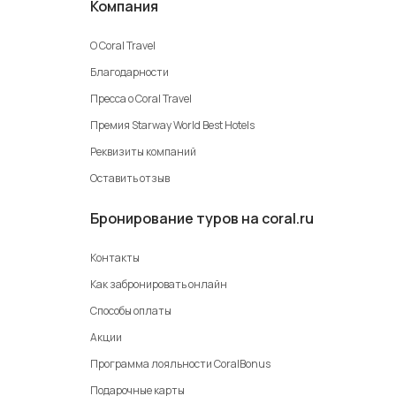
Компания
О Coral Travel
Благодарности
Пресса о Coral Travel
Премия Starway World Best Hotels
Реквизиты компаний
Оставить отзыв
Бронирование туров на coral.ru
Контакты
Как забронировать онлайн
Способы оплаты
Акции
Программа лояльности CoralBonus
Подарочные карты