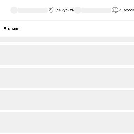
Где купить
₽
-
русс
Больше