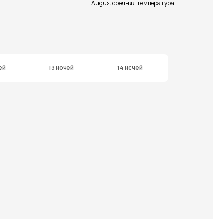
August средняя температура
ей
13 ночей
14 ночей