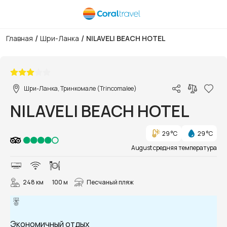
/
/
Главная
Шри-Ланка
NILAVELI BEACH HOTEL
1/12
Шри-Ланка, Тринкомале (Trincomalee)
NILAVELI BEACH HOTEL
29 °C
29 °C
August средняя температура
248 км
100 м
Песчаный пляж
Экономичный отдых