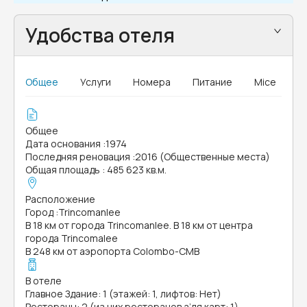
Удобства отеля
Общее
Услуги
Номера
Питание
Mice
Общее
Дата основания
:
1974
Последняя реновация
:
2016 (Общественные места)
Общая площадь
:
485 623 кв.м.
Расположение
Город
:
Trincomanlee
В 18 км от города Trincomanlee. В 18 км от центра
города Trincomalee
В 248 км от аэропорта Colombo-CMB
В отеле
Главное Здание: 1 (этажей: 1, лифтов: Нет)
Рестораны: 2 (из них ресторанов а’ля карт: 1)