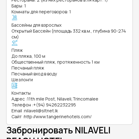
Бары: 1
Комнаты для переговоров: 1
Бассейны для взрослых
Открытый Бассейн (площадь 332 кв.м., глубина 90-274
см)
Пляж
До пляжа, 100 м
Общественный пляж, протяженность 1 км
Песчаный пляж
Песчаный вход в воду
Шезлонги
Контакты
Адрес
:
11th mile Post, Nilaveli,Trincomalee
Телефон
:
+(94) 94262232295
Email
:
nilaveli@sltnet.lk
Сайт
:
http://www.tangerinehotels.com/
Забронировать NILAVELI