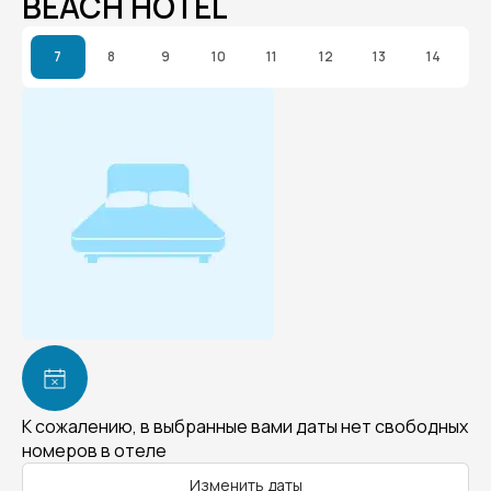
BEACH HOTEL
7
8
9
10
11
12
13
14
К сожалению, в выбранные вами даты нет свободных
номеров в отеле
Изменить даты