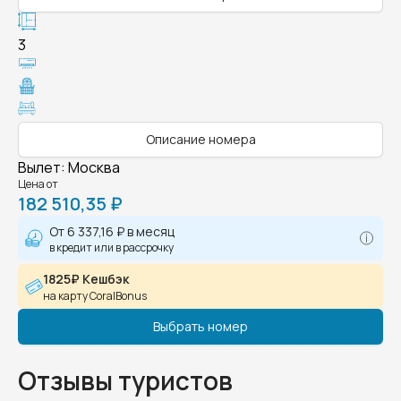
3
Описание номера
Вылет
:
Москва
Цена от
182 510,35 ₽
От
6 337,16 ₽
в месяц
в кредит или в рассрочку
1825₽ Кешбэк
на карту CoralBonus
Выбрать номер
Отзывы туристов