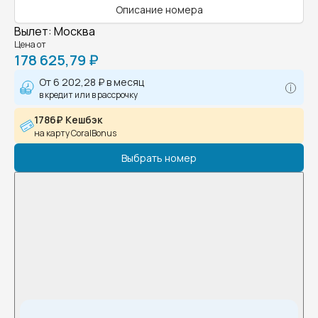
Описание номера
Вылет
:
Москва
Цена от
178 625,79 ₽
От
6 202,28 ₽
в месяц
в кредит или в рассрочку
1786₽ Кешбэк
на карту CoralBonus
Выбрать номер