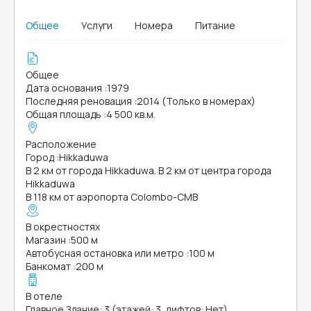
Общее
Услуги
Номера
Питание
Общее
Дата основания
:
1979
Последняя реновация
:
2014 (Только в номерах)
Общая площадь
:
4 500 кв.м.
Расположение
Город
:
Hikkaduwa
В 2 км от города Hikkaduwa. В 2 км от центра города
Hikkaduwa
В 118 км от аэропорта Colombo-CMB
В окрестностях
Магазин
:
500 м
Автобусная остановка или метро
:
100 м
Банкомат
:
200 м
В отеле
Главное Здание: 3 (этажей: 3, лифтов: Нет)