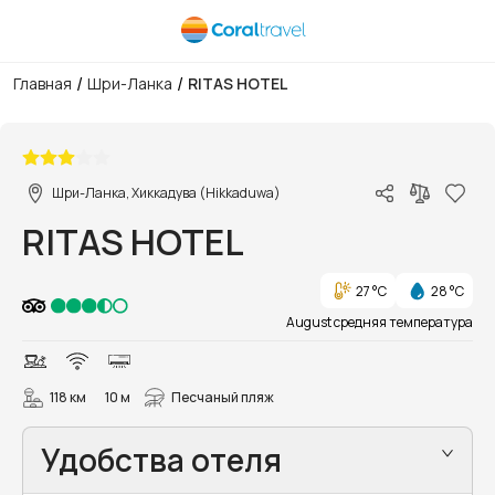
/
/
Главная
Шри-Ланка
RITAS HOTEL
1/12
Шри-Ланка, Хиккадува (Hikkaduwa)
RITAS HOTEL
27 °C
28 °C
August средняя температура
118 км
10 м
Песчаный пляж
Удобства отеля