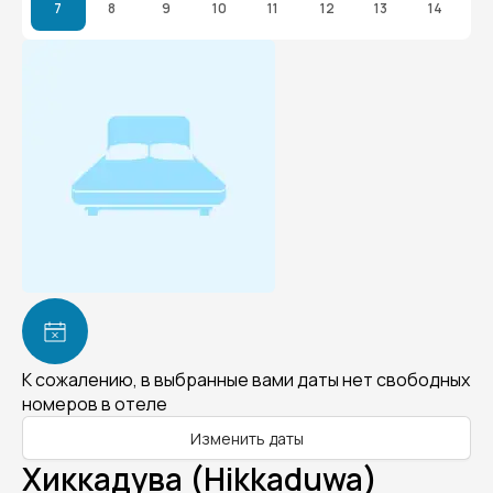
7
8
9
10
11
12
13
14
К сожалению, в выбранные вами даты нет свободных
номеров в отеле
Изменить даты
Хиккадува (Hikkaduwa)