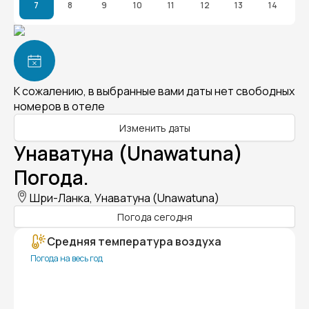
7
8
9
10
11
12
13
14
К сожалению, в выбранные вами даты нет свободных
номеров в отеле
Изменить даты
Унаватуна (Unawatuna)
Погода.
Шри-Ланка, Унаватуна (Unawatuna)
Погода сегодня
Средняя температура воздуха
Погода на весь год