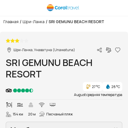
/
/
Главная
Шри-Ланка
SRI GEMUNU BEACH RESORT
1/31
Шри-Ланка, Унаватуна (Unawatuna)
SRI GEMUNU BEACH
RESORT
27 °C
28 °C
August средняя температура
154 км
20 м
Песчаный пляж