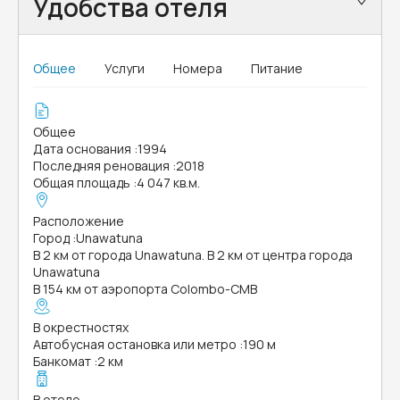
Удобства отеля
Общее
Услуги
Номера
Питание
Общее
Дата основания
:
1994
Последняя реновация
:
2018
Общая площадь
:
4 047 кв.м.
Расположение
Город
:
Unawatuna
В 2 км от города Unawatuna. В 2 км от центра города
Unawatuna
В 154 км от аэропорта Colombo-CMB
В окрестностях
Автобусная остановка или метро
:
190 м
Банкомат
:
2 км
В отеле