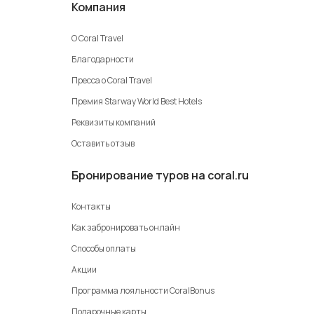
Компания
О Coral Travel
Благодарности
Пресса о Coral Travel
Премия Starway World Best Hotels
Реквизиты компаний
Оставить отзыв
Бронирование туров на coral.ru
Контакты
Как забронировать онлайн
Способы оплаты
Акции
Программа лояльности CoralBonus
Подарочные карты