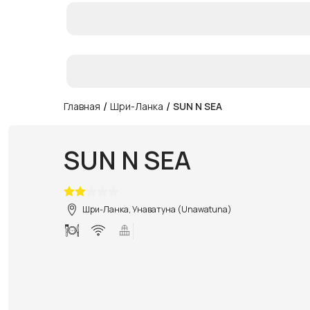
/
/
Главная
Шри-Ланка
SUN N SEA
SUN N SEA
Шри-Ланка, Унаватуна (Unawatuna)