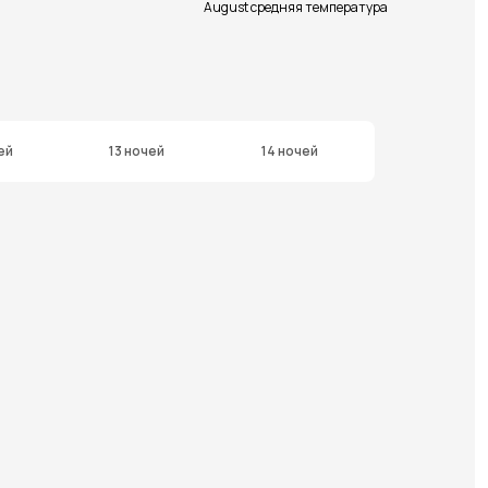
August средняя температура
ей
13 ночей
14 ночей