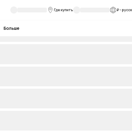
Где купить
₽
-
русс
Больше