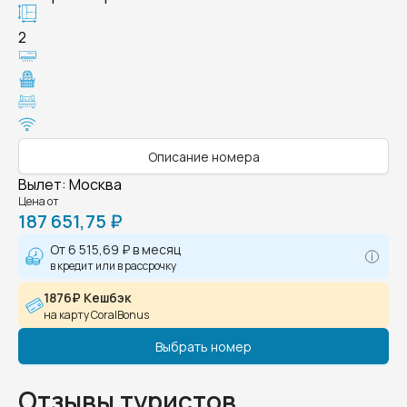
2
Описание номера
Вылет
:
Москва
Цена от
187 651,75 ₽
От
6 515,69 ₽
в месяц
в кредит или в рассрочку
1876₽ Кешбэк
на карту CoralBonus
Выбрать номер
Отзывы туристов