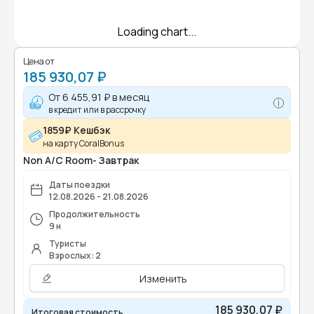
Loading chart...
Цена от
185 930,07 ₽
От
6 455,91 ₽
в месяц
в кредит или в рассрочку
1859₽ Кешбэк
на карту CoralBonus
Non A/C Room- Завтрак
Даты поездки
12.08.2026 - 21.08.2026
Продолжительность
9 н
Туристы
Взрослых: 2
Изменить
185 930,07 ₽
Итоговая стоимость