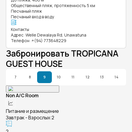
Общественный пляж, протяженность 5 км
Песчаный пляж
Песчаный вход в воду
Контакты
Адрес
:
Welle Dewalaya Rd, Unawatuna
Телефон
:
+(94) 773648229
Забронировать TROPICANA
GUEST HOUSE
7
8
9
10
11
12
13
14
Non A/C Room
Питание и размещение
Завтрак - Взрослых:2
2