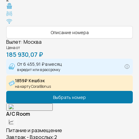
Описание номера
Вылет
:
Москва
Цена от
185 930,07 ₽
От
6 455,91 ₽
в месяц
в кредит или в рассрочку
1859₽ Кешбэк
на карту CoralBonus
Выбрать номер
A/C Room
Питание и размещение
Завтрак - Взрослых:2