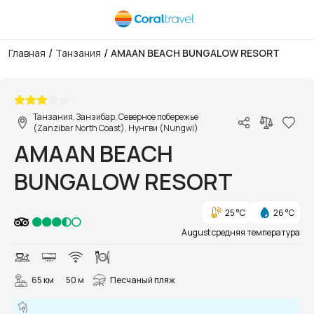
/
/
Главная
Танзания
AMAAN BEACH BUNGALOW RESORT
1/36
Танзания, Занзибар, Северное побережье
(Zanzibar North Coast), Нунгви (Nungwi)
AMAAN BEACH
BUNGALOW RESORT
25 °C
26 °C
August средняя температура
65 км
50 м
Песчаный пляж