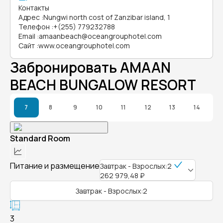
Контакты
Адрес
:
Nungwi north cost of Zanzibar island, 1
Телефон
:
+(255) 779232788
Email
:
amaanbeach@oceangrouphotel.com
Сайт
:
www.oceangrouphotel.com
Забронировать AMAAN
BEACH BUNGALOW RESORT
7
8
9
10
11
12
13
14
Standard Room
Питание и размещение
Завтрак - Взрослых:2
262 979,48 ₽
Завтрак - Взрослых:2
3