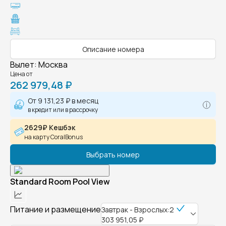
Описание номера
Вылет
:
Москва
Цена от
262 979,48 ₽
От
9 131,23 ₽
в месяц
в кредит или в рассрочку
2629₽ Кешбэк
на карту CoralBonus
Выбрать номер
Standard Room Pool View
Питание и размещение
Завтрак - Взрослых:2
303 951,05 ₽