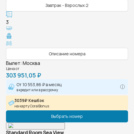
Завтрак - Взрослых:2
3
Описание номера
Вылет
:
Москва
Цена от
303 951,05 ₽
От
10 553,86 ₽
в месяц
в кредит или в рассрочку
3039₽ Кешбэк
на карту CoralBonus
Выбрать номер
Standard Room Sea View