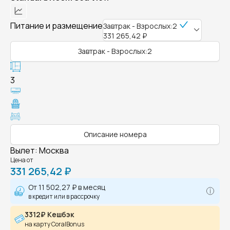
Питание и размещение
Завтрак - Взрослых:2
331 265,42 ₽
Завтрак - Взрослых:2
3
Описание номера
Вылет
:
Москва
Цена от
331 265,42 ₽
От
11 502,27 ₽
в месяц
в кредит или в рассрочку
3312₽ Кешбэк
на карту CoralBonus