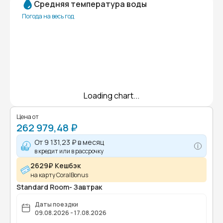
Средняя температура воды
Погода на весь год
Loading chart...
Цена от
262 979,48 ₽
От
9 131,23 ₽
в месяц
в кредит или в рассрочку
2629₽ Кешбэк
на карту CoralBonus
Standard Room- Завтрак
Даты поездки
09.08.2026 - 17.08.2026