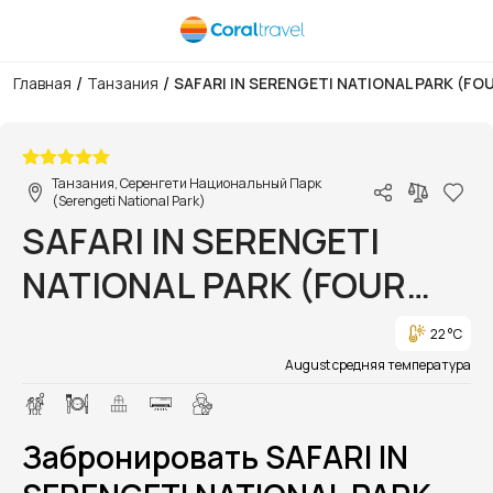
/
/
Главная
Танзания
SAFARI IN SERENGETI NATIONAL PARK (FO
1/1
Танзания, Серенгети Национальный Парк
(Serengeti National Park)
SAFARI IN SERENGETI
NATIONAL PARK (FOUR
SEASONS SAFARI LODGE)
22 °C
August средняя температура
Забронировать SAFARI IN