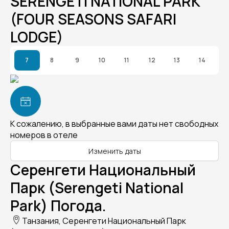
SERENGETI NATIONAL PARK
(FOUR SEASONS SAFARI
LODGE)
7
8
9
10
11
12
13
14
К сожалению, в выбранные вами даты нет свободных
номеров в отеле
Изменить даты
Серенгети Национальный
Парк (Serengeti National
Park) Погода.
Танзания, Серенгети Национальный Парк