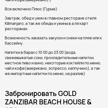
Все включено Плюс (Гурме):
Завтрак, обед и ужин в главном ресторане отеля
Kilimanjaro, а так же обеды и ужины в а ля карт
ресторанах.
Возможность заказать закуски и снеки на пляж или к
бассейну.
Напитки в барах с 10:00 до 23:00 (вода,
свежевыжатые соки, прохладительные напитки,
местное пиво и вино, некоторые коктейли по меню,
чай и кофе(американо, эспрессо, каппучино), а так
же импортные напитки по меню, на разлив)
Забронировать GOLD
ZANZIBAR BEACH HOUSE &