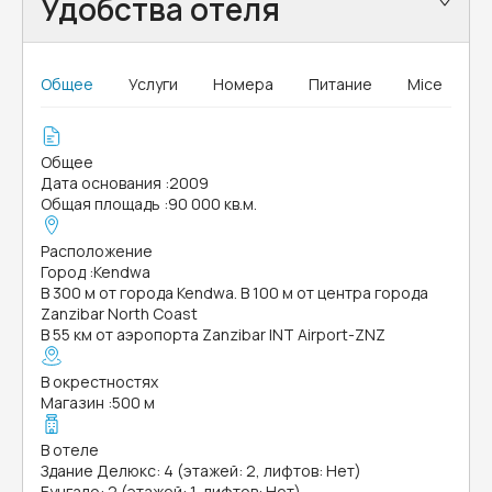
Удобства отеля
Общее
Услуги
Номера
Питание
Mice
Общее
Дата основания
:
2009
Общая площадь
:
90 000 кв.м.
Расположение
Город
:
Kendwa
В 300 м от города Kendwa. В 100 м от центра города
Zanzibar North Coast
В 55 км от аэропорта Zanzibar INT Airport-ZNZ
В окрестностях
Магазин
:
500 м
В отеле
Здание Делюкс: 4 (этажей: 2, лифтов: Нет)
Бунгало: 2 (этажей: 1, лифтов: Нет)