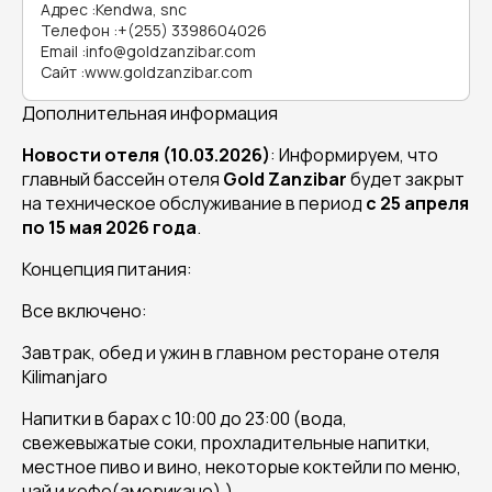
Адрес
:
Kendwa, snc
Телефон
:
+(255) 3398604026
Email
:
info@goldzanzibar.com
Сайт
:
www.goldzanzibar.com
Дополнительная информация
Новости отеля (10.03.2026)
: Информируем, что
главный бассейн отеля
Gold Zanzibar
будет закрыт
на техническое обслуживание в период
с 25 апреля
по 15 мая 2026 года
.
Концепция питания:
Все включено:
Завтрак, обед и ужин в главном ресторане отеля
Kilimanjaro
Напитки в барах с 10:00 до 23:00 (вода,
свежевыжатые соки, прохладительные напитки,
местное пиво и вино, некоторые коктейли по меню,
чай и кофе(американо).)