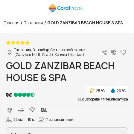
/
/
Главная
Танзания
GOLD ZANZIBAR BEACH HOUSE & SPA
1/10
Танзания, Занзибар, Северное побережье
(Zanzibar North Coast), Кендва (Kendwa)
GOLD ZANZIBAR BEACH
HOUSE & SPA
25 °C
26 °C
August средняя температура
55 км
10 м
Песчаный пляж