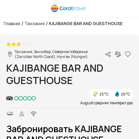
/
/
Главная
Танзания
KAJIBANGE BAR AND GUESTHOUSE
1/1
Танзания, Занзибар, Северное побережье
(Zanzibar North Coast), Нунгви (Nungwi)
KAJIBANGE BAR AND
GUESTHOUSE
25 °C
26 °C
August средняя температура
Забронировать KAJIBANGE