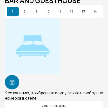
BAR AND GUESTHOUSE
7
8
9
10
11
12
13
14
К сожалению, в выбранные вами даты нет свободных
номеров в отеле
Изменить даты