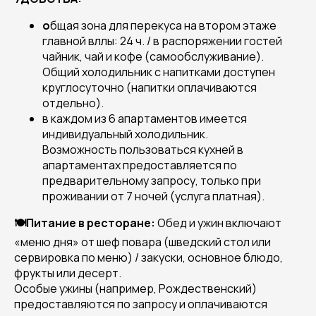
о
бщая зона для перекуса на втором этаже
главной вллы: 24 ч. / в распоряжении гостей
чайник, чай и кофе (самообслуживание).
Общий холодильник с напитками доступен
круглосуточно (напитки оплачиваются
отдельно).
в каждом из 6 апартаментов имеется
индивидуальный холодильник.
Возможность пользоваться кухней в
апартаментах предоставляется по
предварительному запросу, только при
проживании от 7 ночей (услуга платная).
🍽️Питание в ресторане:
Обед и ужин включают
«меню дня» от шеф повара (шведский стол или
сервировка по меню) / закуски, основное блюдо,
фрукты или десерт.
Особые ужины (например, Рождественский)
предоставляются по запросу и оплачиваются