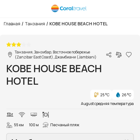
/
/
Главная
Танзания
KOBE HOUSE BEACH HOTEL
1/27
Танзания, Занзибар, Восточное побережье
(Zanzibar East Coast), Джамбиани (Jambiani)
KOBE HOUSE BEACH
HOTEL
25 °C
26 °C
August средняя температура
55 км
100 м
Песчаный пляж