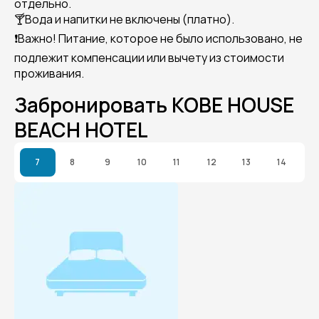
отдельно.
🍸Вода и напитки не включены (платно).
❗Важно! Питание, которое не было использовано, не
подлежит компенсации или вычету из стоимости
проживания.
Забронировать KOBE HOUSE
BEACH HOTEL
7
8
9
10
11
12
13
14