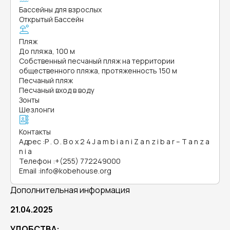
Бассейны для взрослых
Открытый Бассейн
Пляж
До пляжа, 100 м
Собственный песчаный пляж на территории
общественного пляжа, протяженность 150 м
Песчаный пляж
Песчаный вход в воду
Зонты
Шезлонги
Контакты
Адрес
:
P . O . B o x 2 4 J a m b i a n i Z a n z i b a r – T a n z a
n i a
Телефон
:
+(255) 772249000
Email
:
info@kobehouse.org
Дополнительная информация
21.04.2025
УДОБСТВА: