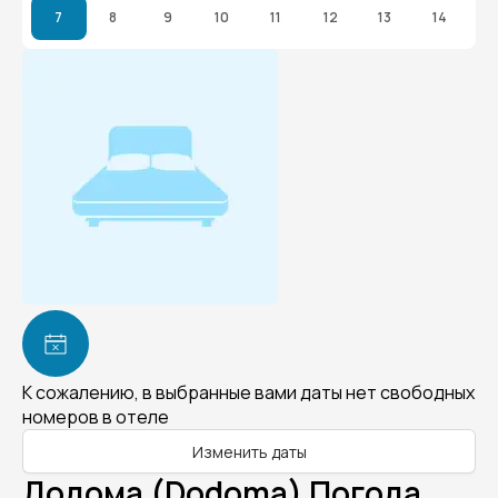
7
8
9
10
11
12
13
14
К сожалению, в выбранные вами даты нет свободных
номеров в отеле
Изменить даты
Додома (Dodoma) Погода.