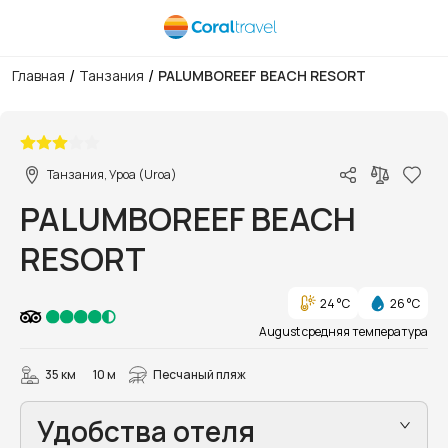
/
/
Главная
Танзания
PALUMBOREEF BEACH RESORT
1/12
Танзания, Уроа (Uroa)
PALUMBOREEF BEACH
RESORT
24 °C
26 °C
August средняя температура
35 км
10 м
Песчаный пляж
Удобства отеля