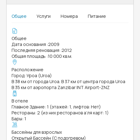
Общее
Услуги
Номера
Питание
Общее
Дата основания
:
2009
Последняя реновация
:
2012
Общая площадь
:
10 000 кв.м.
Расположение
Город
:
Уроа (Uroa)
В 38 км от города Uroa. В 37 км от центра города Uroa
В 35 км от аэропорта Zanzibar INT Airport-ZNZ
В отеле
Главное Здание: 1 (этажей: 1, лифтов: Нет)
Рестораны: 2 (из них ресторанов а’ля карт: 1)
Бары: 1
Бассейны для взрослых
Открытый Бассейн (С подогревом)