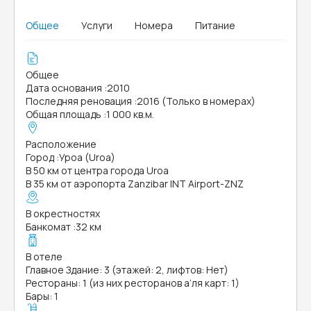
Общее
Услуги
Номера
Питание
Общее
Дата основания
:
2010
Последняя реновация
:
2016 (Только в номерах)
Общая площадь
:
1 000 кв.м.
Расположение
Город
:
Уроа (Uroa)
В 50 км от центра города Uroa
В 35 км от аэропорта Zanzibar INT Airport-ZNZ
В окрестностях
Банкомат
:
32 км
В отеле
Главное Здание: 3 (этажей: 2, лифтов: Нет)
Рестораны: 1 (из них ресторанов а’ля карт: 1)
Бары: 1