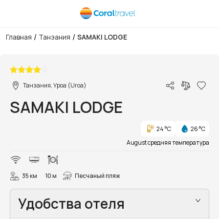
/
/
Главная
Танзания
SAMAKI LODGE
1/9
Танзания, Уроа (Uroa)
SAMAKI LODGE
24 °C
26 °C
August средняя температура
35 км
10 м
Песчаный пляж
Удобства отеля