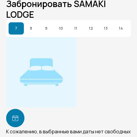
Забронировать SAMAKI
LODGE
7
8
9
10
11
12
13
14
К сожалению, в выбранные вами даты нет свободных