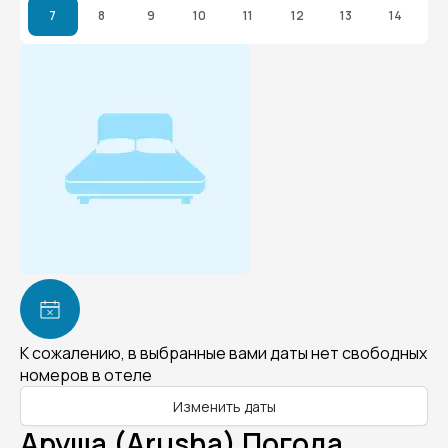
7
8
9
10
11
12
13
14
К сожалению, в выбранные вами даты нет свободных
номеров в отеле
Изменить даты
Аруша (Arusha) Погода.