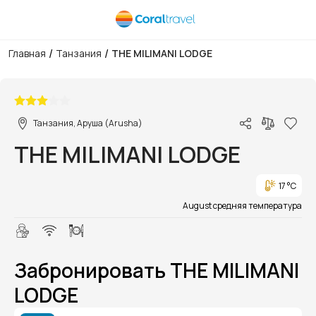
/
/
Главная
Танзания
THE MILIMANI LODGE
1/9
Танзания, Аруша (Arusha)
THE MILIMANI LODGE
17 °C
August средняя температура
Забронировать THE MILIMANI
LODGE