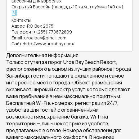
Бассейны для взрослых
Открытый Бассейн (площадь 10 кв.м., глубина 140 см)
Контакты
Адрес
:
P.O. Box 2675
Телефон
:
+(255) 778672809
Email
:
uroa.bay@gmail.com
Сайт
:
http://www.uroabay.com/
Дополнительная информация
Только ступая за порог Uroa Bay Beach Resort,
расположенного в одном из лучших районов города
Занзибар, гости попадают в оживленное и самое
интересное место города. Объект размещения
оказывает широкий спектр услуг, которые сделают
ваше пребывание в нем максимально приятным.
Бесплатный Wi-Fi в номерах, регистрация 24/7,
удобства для гостей с ограниченными
возможностями, хранение багажа, Wi-Fi на
территории — лишь некоторые из удобств,
предлагаемые в отеле. Номера обставлены для
вашего максимального комфорта. В номерах