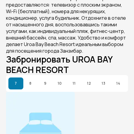
предоставляются: телевизор с плоским экраном,
Wi-Fi (бесплатный), номера для некурящих,
кондиционер, услуга будильник. Отдохните в отеле
от насыщенного дня, воспользовавшись такими
услугами, как индивидуальный пляж, фитнес-центр,
внешний бассейн, спа, массаж. Удобство и комфорт
делает Uroa Bay Beach Resort идеальным выбором
для посещения города Занзибар.
Забронировать UROA BAY
BEACH RESORT
7
8
9
10
11
12
13
14