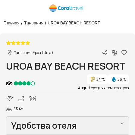
/
/
Главная
Танзания
UROA BAY BEACH RESORT
1/6
Танзания, Уроа (Uroa)
UROA BAY BEACH RESORT
24 °C
26 °C
August средняя температура
40 км
Удобства отеля