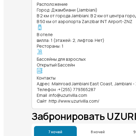
Расположение
Город
:
Джамбиани (Jambiani)
В 2 км от города Jambiani. В 2 км от центра горо
В 50 км от аэропорта Zanzibar INT Airport-ZNZ
В отеле
вилла: 1 (этажей: 2, лифтов: Нет)
Рестораны: 1
Бассейны для взрослых
Открытый Бассейн
Контакты
Адрес
:
Mainroad Jambiani East Coast, Jambiani -
Телефон
:
+(255) 779365287
Email
:
info@uzurivilla.com
Сайт
:
http://www.uzurivilla.com/
Забронировать UZURI
7 ночей
8 ночей
9