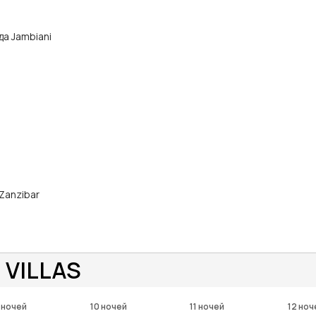
да Jambiani
 Zanzibar
 VILLAS
 ночей
10 ночей
11 ночей
12 ноч