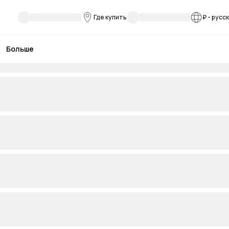
Где купить
₽
-
русс
Больше