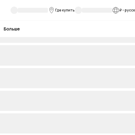
Где купить
₽
-
русс
Больше