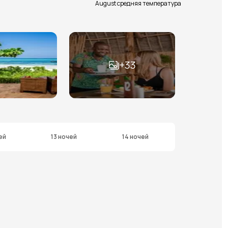
August средняя температура
+
33
ей
13 ночей
14 ночей