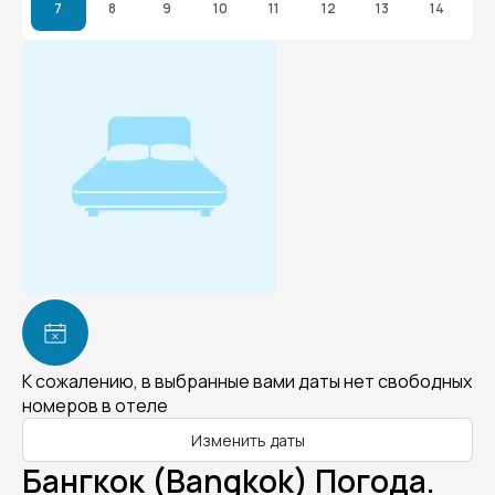
7
8
9
10
11
12
13
14
К сожалению, в выбранные вами даты нет свободных
номеров в отеле
Изменить даты
Бангкок (Bangkok) Погода.