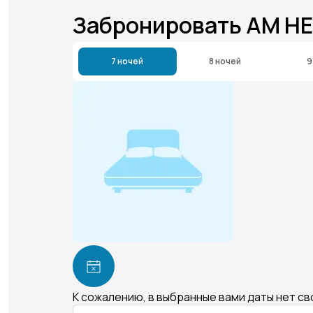
Забронировать AM H
7 ночей
8 ночей
9
К сожалению, в выбранные вами даты нет с