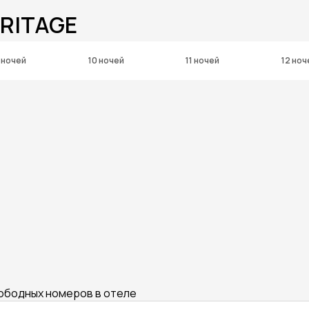
ERITAGE
 ночей
10 ночей
11 ночей
12 ноч
вободных номеров в отеле