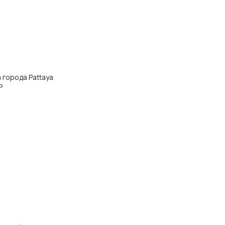
а города Pattaya
P