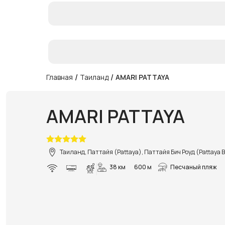
/
/
Главная
Таиланд
AMARI PATTAYA
AMARI PATTAYA
Таиланд, Паттайя (Pattaya), Паттайя Бич Роуд (Pattaya 
38 км
600 м
Песчаный пляж