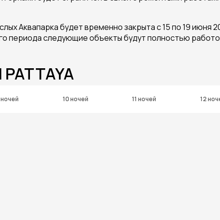
зрослых Аквапарка будет временно закрыта с 15 по 19 июня
го периода следующие объекты будут полностью работос
I PATTAYA
 ночей
10 ночей
11 ночей
12 ноч