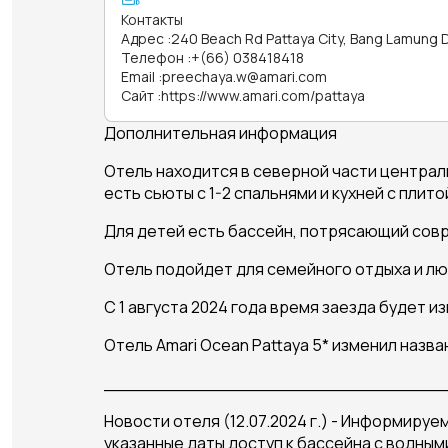
Контакты
Адрес
:
240 Beach Rd Pattaya City, Bang Lamung D
Телефон
:
+(66) 038418418
Email
:
preechaya.w@amari.com
Сайт
:
https://www.amari.com/pattaya
Дополнительная информация
Отель находится в северной части централь
есть сьюты с 1-2 спальнями и кухней с пли
Для детей есть бассейн, потрясающий сов
Отель подойдет для семейного отдыха и л
С 1 августа 2024 года время заезда будет изм
Отель Amari Ocean Pattaya 5* изменил названи
_______________________________
Новости отеля (12.07.2024 г.) - Информируе
указанные даты доступ к бассейна с водным