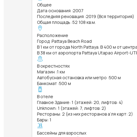
Общее
Дата основания
:
2007
Последняя реновация
:
2019 (Вся территория)
Общая площадь
:
52 108 кв.м.
Расположение
Город
:
Pattaya Beach Road
В 1 км от города North Pattaya. В 400 м от центр
В 38 км от аэропорта Pattaya Utapao Airport-UT
В окрестностях
Магазин
:
1 км
Автобусная остановка или метро
:
500 м
Банкомат
:
500 м
В отеле
Главное Здание: 1 (этажей: 20, лифтов: 4)
Unknown: 1 (этажей: 7, лифтов: 2)
Рестораны: 2 (из них ресторанов а’ля карт: 2)
Бары: 1
Бассейны для взрослых