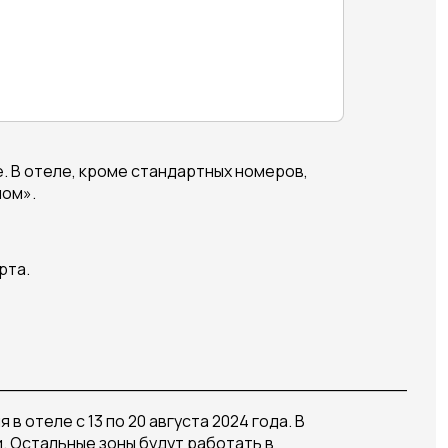
е. В отеле, кроме стандартных номеров,
ном».
рта.
_____________________________________
 отеле с 13 по 20 августа 2024 года. В
. Остальные зоны будут работать в