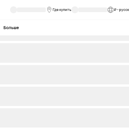
Где купить
₽
-
русс
Больше