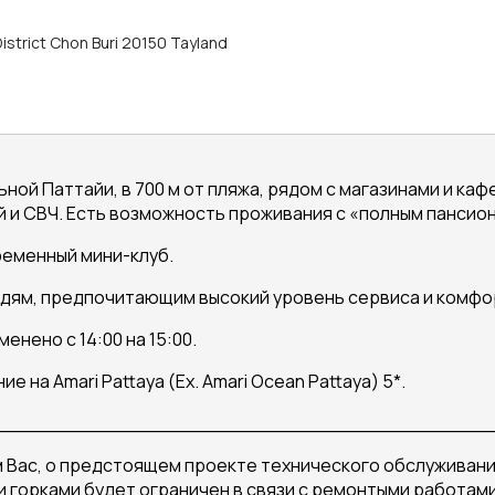
istrict Chon Buri 20150 Tayland
ной Паттайи, в 700 м от пляжа, рядом с магазинами и каф
той и СВЧ. Есть возможность проживания с «полным пансио
ременный мини-клуб.
юдям, предпочитающим высокий уровень сервиса и комфо
енено с 14:00 на 15:00.
е на Amari Pattaya (Ex. Amari Ocean Pattaya) 5*.
_________________________________________
м Вас, о предстоящем проекте технического обслуживания в
и горками будет ограничен в связи с ремонтыми работами