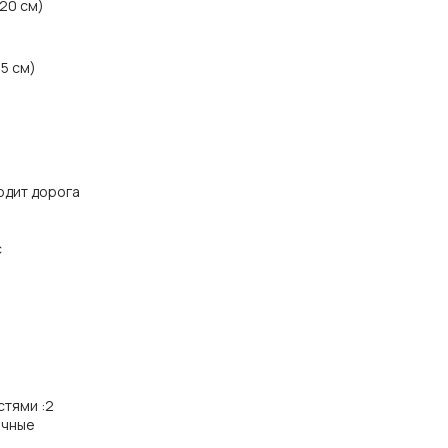
120 см)
15 см)
одит дорога
с
стями
:
2
ичные