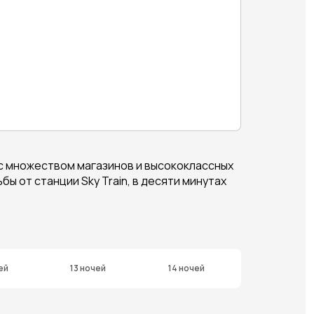
, с множеством магазинов и высококлассных
 от станции Sky Train, в десяти минутах
ей
13 ночей
14 ночей