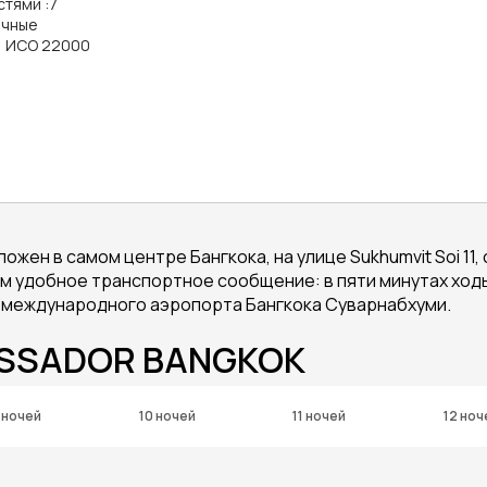
стями
:
7
ичные
, ИСО 22000
жен в самом центре Бангкока, на улице Sukhumvit Soi 11
 удобное транспортное сообщение: в пяти минутах ходьбы
от международного аэропорта Бангкока Суварнабхуми.
ASSADOR BANGKOK
 ночей
10 ночей
11 ночей
12 ноч