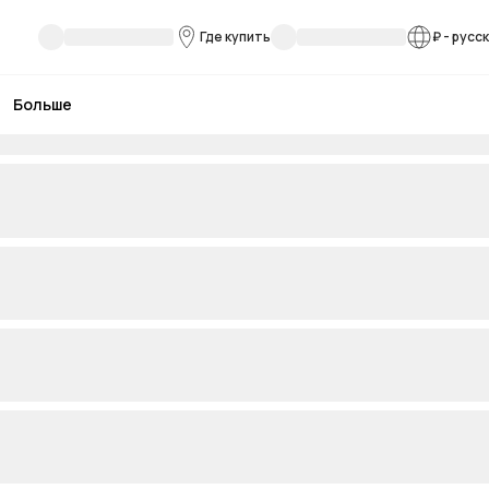
Где купить
₽
-
русс
Больше