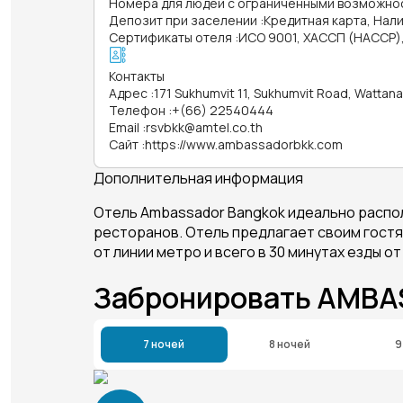
Номера для людей с ограниченными возможно
Депозит при заселении
:
Кредитная карта, Нал
Сертификаты отеля
:
ИСО 9001, ХАССП (HACCP)
Контакты
Адрес
:
171 Sukhumvit 11, Sukhumvit Road, Wattana
Телефон
:
+(66) 22540444
Email
:
rsvbkk@amtel.co.th
Сайт
:
https://www.ambassadorbkk.com
Дополнительная информация
Отель Ambassador Bangkok идеально располо
ресторанов. Отель предлагает своим гостям
от линии метро и всего в 30 минутах езды 
Забронировать AMB
7 ночей
8 ночей
9