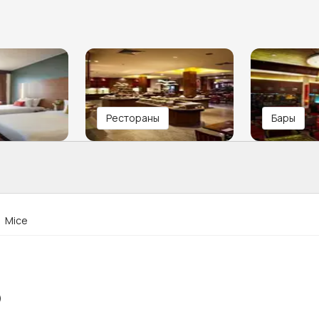
Рестораны
Бары
Mice
)