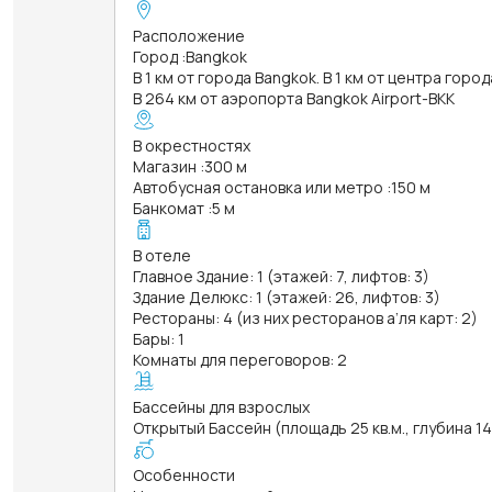
Расположение
Город
:
Bangkok
В 1 км от города Bangkok. В 1 км от центра горо
В 264 км от аэропорта Bangkok Airport-BKK
В окрестностях
Магазин
:
300 м
Автобусная остановка или метро
:
150 м
Банкомат
:
5 м
В отеле
Главное Здание: 1 (этажей: 7, лифтов: 3)
Здание Делюкс: 1 (этажей: 26, лифтов: 3)
Рестораны: 4 (из них ресторанов а’ля карт: 2)
Бары: 1
Комнаты для переговоров: 2
Бассейны для взрослых
Открытый Бассейн (площадь 25 кв.м., глубина 1
Особенности