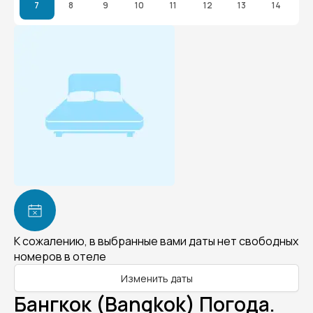
7
8
9
10
11
12
13
14
К сожалению, в выбранные вами даты нет свободных
номеров в отеле
Изменить даты
Бангкок (Bangkok) Погода.