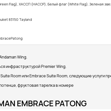
reen Flag), ХАССП (HACCP), Белый флаг (White Flag), Зеленая зве
huket 83150 Tayland
mbracePatong
 Andaman Wing.
ся инфраструктурой Premier Wing.
r Suite Room или Embrace Suite Room, следующие услуги 
лотенце, фруктовая тарелка в номере
AMAN EMBRACE PATONG