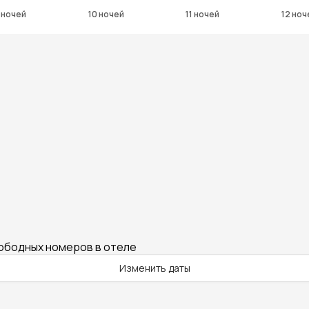
 ночей
10 ночей
11 ночей
12 ноч
вободных номеров в отеле
Изменить даты