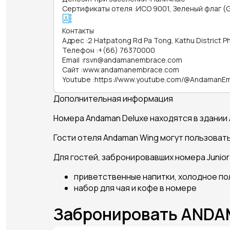
Сертификаты отеля
:
ИСО 9001, Зеленый флаг (G
Контакты
Адрес
:
2 Hatpatong Rd Pa Tong, Kathu District P
Телефон
:
+(66) 76370000
Email
:
rsvn@andamanembrace.com
Сайт
:
www.andamanembrace.com
Youtube
:
https://www.youtube.com/@AndamanE
Дополнительная информация
Номера Andaman Deluxe находятся в здании
Гости отеля Andaman Wing могут пользовать
Для гостей, забронировавших номера Junio
приветственные напитки, холодное по
набор для чая и кофе в номере
Забронировать AND