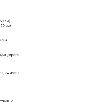
150 см)
150 см)
0 см)
одит дорога
с
а, 24 часа)
стями
:
2