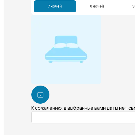
7 ночей
8 ночей
9
К сожалению, в выбранные вами даты нет с