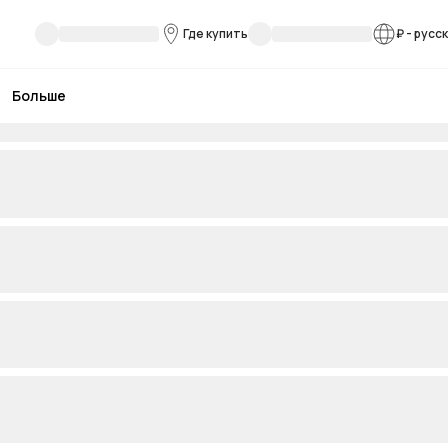
Где купить
₽
-
русс
Больше