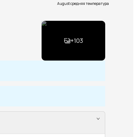
August средняя температура
+
103