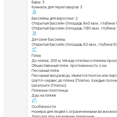
Бары: 3
Комнаты для переговоров: 3
Бассейны для взрослых: 2
Открытый Бассейн (площадь 840 кв.м., глубина 
Открытый Бассейн (площадь 1180 кв.м., глубина 
Детские бассейны
Открытый Бассейн (площадь 62 кв.м., глубина 5
Пляж
До пляжа, 250 м, Между отелем и пляжем прох
Общественный пляж, протяженность 4 км
Песчаный пляж
Песчаный вход в воду, Имеется понтон или пир
Шаттл-сервис до пляжа (Платно, Каждые полчас
Шезлонги (Платно)
Пляжные полотенца
Душ на пляже
Особенности
Номера для людей с ограниченными возможно
Депозит при заселении
:
Наличные