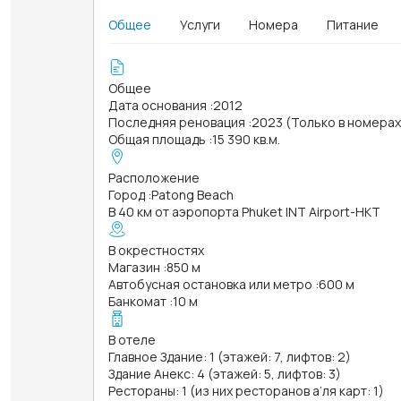
Общее
Услуги
Номера
Питание
Общее
Дата основания
:
2012
Последняя реновация
:
2023 (Только в номера
Общая площадь
:
15 390 кв.м.
Расположение
Город
:
Patong Beach
В 40 км от аэропорта Phuket INT Airport-HKT
В окрестностях
Магазин
:
850 м
Автобусная остановка или метро
:
600 м
Банкомат
:
10 м
В отеле
Главное Здание: 1 (этажей: 7, лифтов: 2)
Здание Анекс: 4 (этажей: 5, лифтов: 3)
Рестораны: 1 (из них ресторанов а’ля карт: 1)