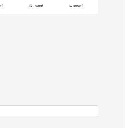
ей
13 ночей
14 ночей