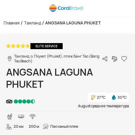
/
/
Главная
Таиланд
ANGSANA LAGUNA PHUKET
1/178
ELITE SERVICE
Таиланд, о. Пхукет (Phuket), пляж Банг Тао (Bang
Tao Beach)
ANGSANA LAGUNA
PHUKET
27 °C
30 °C
August средняя температура
20 км
200 м
Песчаный пляж