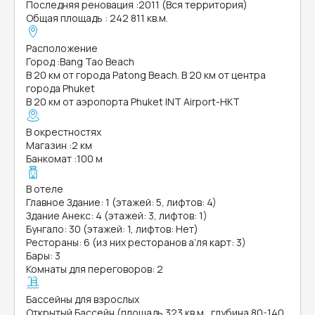
Последняя реновация
:
2011 (Вся территория)
Общая площадь
:
242 811 кв.м.
Расположение
Город
:
Bang Tao Beach
В 20 км от города Patong Beach. В 20 км от центра
города Phuket
В 20 км от аэропорта Phuket INT Airport-HKT
В окрестностях
Магазин
:
2 км
Банкомат
:
100 м
В отеле
Главное Здание: 1 (этажей: 5, лифтов: 4)
Здание Анекс: 4 (этажей: 3, лифтов: 1)
Бунгало: 30 (этажей: 1, лифтов: Нет)
Рестораны: 6 (из них ресторанов а’ля карт: 3)
Бары: 3
Комнаты для переговоров: 2
Бассейны для взрослых
Открытый Бассейн (площадь 323 кв.м., глубина 80-140