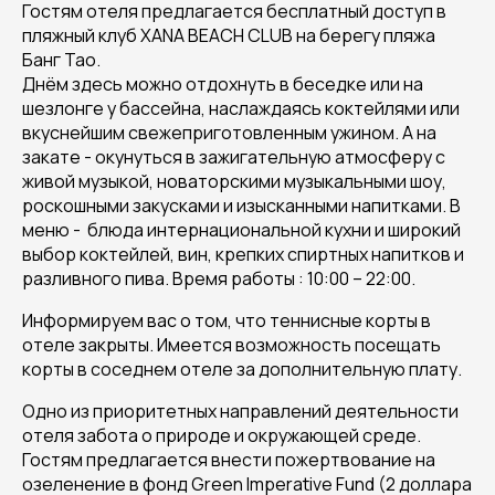
Гостям отеля предлагается бесплатный доступ в
пляжный клуб XANA BEACH CLUB на берегу пляжа
Банг Тао.
Днём здесь можно отдохнуть в беседке или на
шезлонге у бассейна, наслаждаясь коктейлями или
вкуснейшим свежеприготовленным ужином. А на
закате - окунуться в зажигательную атмосферу с
живой музыкой, новаторскими музыкальными шоу,
роскошными закусками и изысканными напитками. В
меню - блюда интернациональной кухни и широкий
выбор коктейлей, вин, крепких спиртных напитков и
разливного пива. Время работы : 10:00 – 22:00.
Информируем вас о том, что теннисные корты в
отеле закрыты. Имеется возможность посещать
корты в соседнем отеле за дополнительную плату.
Одно из приоритетных направлений деятельности
отеля забота о природе и окружающей среде.
Гостям предлагается внести пожертвование на
озеленение в фонд Green Imperative Fund (2 доллара