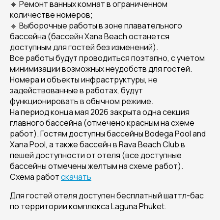
🔸 Ремонт ванных комнат в ограниченном
количестве номеров;
🔸 Выборочные работы в зоне плавательного
бассейна (бассейн Xana Beach останется
доступным для гостей без изменений).
Все работы будут проводиться поэтапно, с учетом
минимизации возможных неудобств для гостей.
Номера и объекты инфраструктуры, не
задействованные в работах, будут
функционировать в обычном режиме.
На период конца мая 2026 закрыта одна секция
главного бассейна (отмечено красным на схеме
работ). Гостям доступны бассейны Bodega Pool and
Xana Pool, а также бассейн в Rava Beach Club в
пешей доступности от отеля (все доступные
бассейны отмечены желтым на схеме работ).
Схема работ
скачать
Для гостей отеля доступен бесплатный шаттл-бас
по территории комплекса Laguna Phuket.