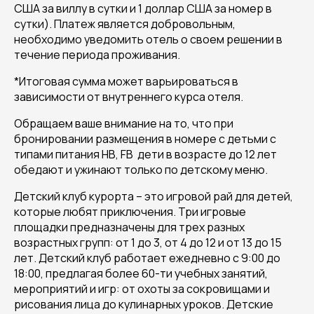
США за виллу в сутки и 1 доллар США за номер в
сутки). Платеж является добровольным,
необходимо уведомить отель о своем решении в
течение периода проживания.
*Итоговая сумма может варьироваться в
зависимости от внутреннего курса отеля.
Обращаем ваше внимание на то, что при
бронировании размещения в номере с детьми с
типами питания HB, FB дети в возрасте до 12 лет
обедают и ужинают только по детскому меню.
Детский клуб курорта – это игровой рай для детей,
которые любят приключения. Три игровые
площадки предназначены для трех разных
возрастных групп: от 1 до 3, от 4 до 12 и от 13 до 15
лет. Детский клуб работает ежедневно с 9:00 до
18:00, предлагая более 60-ти учебных занятий,
мероприятий и игр: от охоты за сокровищами и
рисования лица до кулинарных уроков. Детские