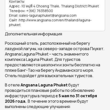
Контакты
Адрес
:
10 หมุ่ที่ 4 Choeng Thale, Thalang District Phuket
Телефон
:
+(66) 76358500
Email
:
sales-lagunaphuket@angsana.com
Сайт
:
http://www.angsana.com/en/thailand/laguna-
phuket
Дополнительная информация
Роскошный отель, расположенный на берегу
лазурной лагуны, на северо-западе острова Пхукет.
Angsana Laguna Phuket
– часть знаменитого
комплекса Laguna Phuket. Для туристов
предоставляются шезлонги и зонты бесплатно на
пляже Банг-Тао на берегу Андаманского моря.
Отель подойдет для взыскательных туристов.
В отеле
Angsana Laguna Phuket
будут
проводиться плановые работы по обновлению
инфраструктуры в период
с 5 мая по 31 октября
2026 года.
В течение этого времени будут
выполнены следующие улучшения: