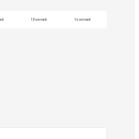
ей
13 ночей
14 ночей