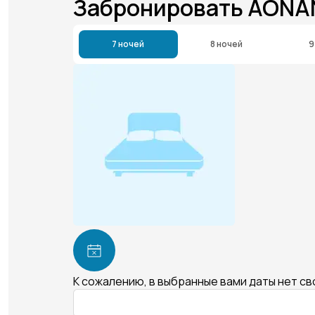
Забронировать AONA
7 ночей
8 ночей
9
К сожалению, в выбранные вами даты нет с