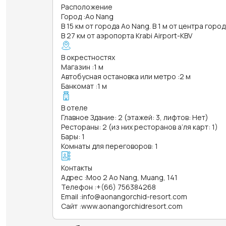
Расположение
Город
:
Ao Nang
В 15 км от города Ao Nang. В 1 м от центра город
В 27 км от аэропорта Krabi Airport-KBV
В окрестностях
Магазин
:
1 м
Автобусная остановка или метро
:
2 м
Банкомат
:
1 м
В отеле
Главное Здание: 2 (этажей: 3, лифтов: Нет)
Рестораны: 2 (из них ресторанов а’ля карт: 1)
Бары: 1
Комнаты для переговоров: 1
Контакты
Адрес
:
Moo 2 Ao Nang, Muang, 141
Телефон
:
+(66) 756384268
Email
:
info@aonangorchid-resort.com
Сайт
:
www.aonangorchidresort.com