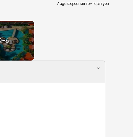
August средняя температура
+
6