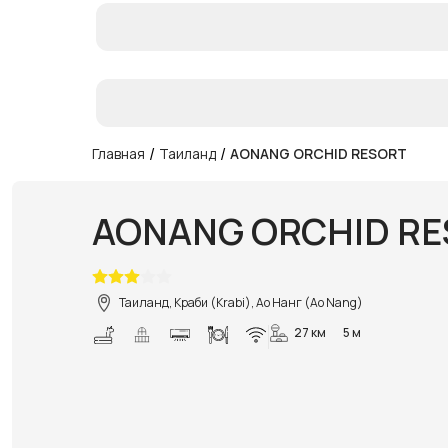
/
/
Главная
Таиланд
AONANG ORCHID RESORT
AONANG ORCHID R
Таиланд, Краби (Krabi), Ао Нанг (Ao Nang)
27 км
5 м