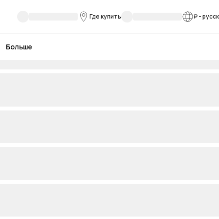
Где купить
₽
-
русс
Больше