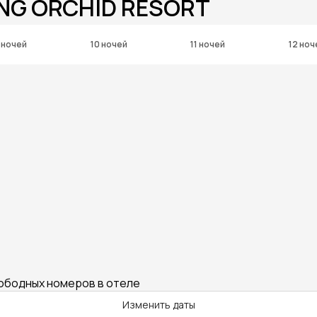
NG ORCHID RESORT
 ночей
10 ночей
11 ночей
12 ноч
вободных номеров в отеле
Изменить даты