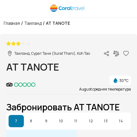
/
/
Главная
Таиланд
AT TANOTE
1/1
Таиланд, Сурат Тани (Surat Thani), Koh Tao
AT TANOTE
30 °C
August средняя температура
Забронировать AT TANOTE
7
8
9
10
11
12
13
14