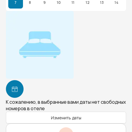
7
8
9
10
11
12
13
14
К сожалению, в выбранные вами даты нет свободных
номеров в отеле
Изменить даты