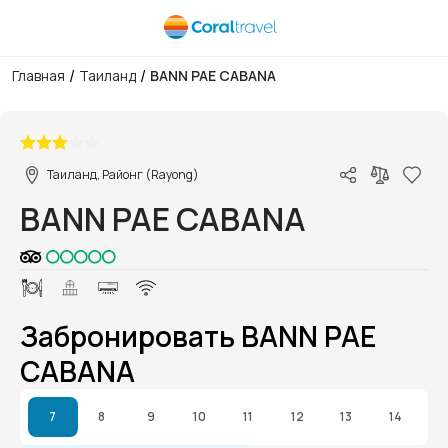
/
/
Главная
Таиланд
BANN PAE CABANA
1/1
Таиланд, Районг (Rayong)
BANN PAE CABANA
Забронировать BANN PAE
CABANA
7
8
9
10
11
12
13
14