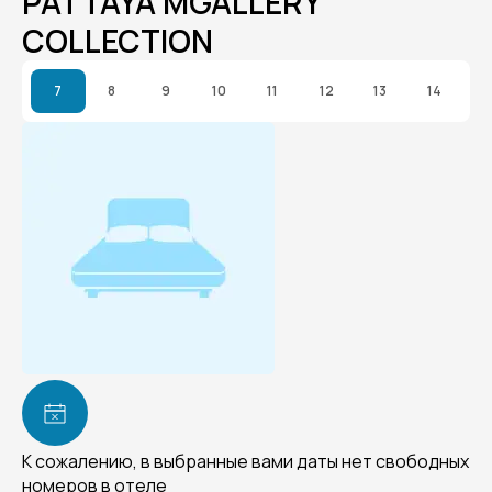
PATTAYA MGALLERY
COLLECTION
7
8
9
10
11
12
13
14
К сожалению, в выбранные вами даты нет свободных
номеров в отеле