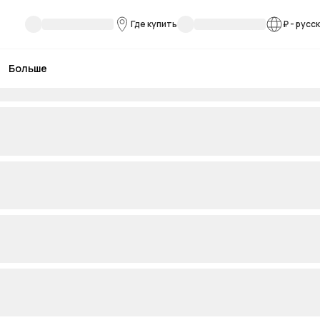
Где купить
₽
-
русс
Больше