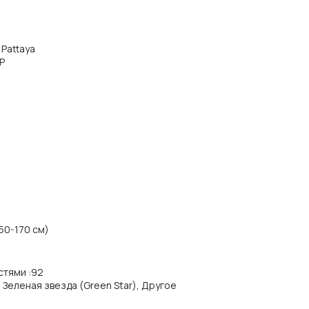
 Pattaya
P
50-170 см)
стями
:
92
, Зеленая звезда (Green Star), Другое