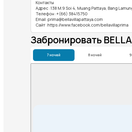
Контакты
Адрес
:
138 M.9 Soi 4, Muang Pattaya, Bang Lamun
Телефон
:
+(66) 38415750
Email
:
prima@bellavillapattaya.com
Сайт
:
https://www.facebook.com/bellavillaprima
Забронировать BELLA
7 ночей
8 ночей
9