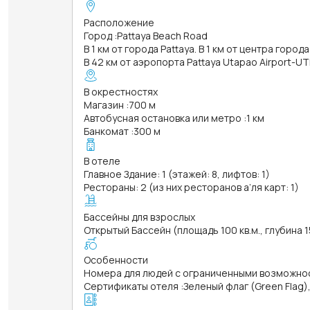
Расположение
Город
:
Pattaya Beach Road
В 1 км от города Pattaya. В 1 км от центра города
В 42 км от аэропорта Pattaya Utapao Airport-UT
В окрестностях
Магазин
:
700 м
Автобусная остановка или метро
:
1 км
Банкомат
:
300 м
В отеле
Главное Здание: 1 (этажей: 8, лифтов: 1)
Рестораны: 2 (из них ресторанов а’ля карт: 1)
Бассейны для взрослых
Открытый Бассейн (площадь 100 кв.м., глубина 1
Особенности
Номера для людей с ограниченными возможно
Сертификаты отеля
:
Зеленый флаг (Green Flag)