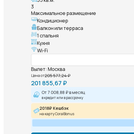
3
Максимальное размещение
Кондиционер
Балкон или терраса
1 спальня
Кухня
Wi-Fi
Вылет
:
Москва
205 577,24 ₽
Цена от
201 855,67 ₽
От
7 008,88 ₽
в месяц
в кредит или в рассрочку
2018₽ Кешбэк
на карту CoralBonus