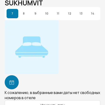
SUKHUMVIT
7
8
9
10
11
12
13
14
К сожалению, в выбранные вами даты нет свободных
номеров в отеле