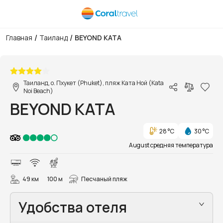
/
/
Главная
Таиланд
BEYOND KATA
1/76
Таиланд, о. Пхукет (Phuket), пляж Ката Ной (Kata
Noi Beach)
BEYOND KATA
28 °C
30 °C
August средняя температура
49 км
100 м
Песчаный пляж
Удобства отеля