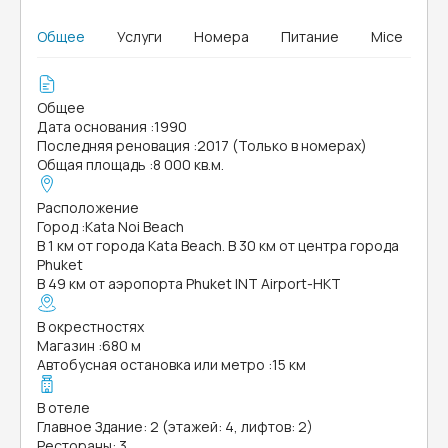
Общее
Услуги
Номера
Питание
Mice
Общее
Дата основания
:
1990
Последняя реновация
:
2017 (Только в номерах)
Общая площадь
:
8 000 кв.м.
Расположение
Город
:
Kata Noi Beach
В 1 км от города Kata Beach. В 30 км от центра города
Phuket
В 49 км от аэропорта Phuket INT Airport-HKT
В окрестностях
Магазин
:
680 м
Автобусная остановка или метро
:
15 км
В отеле
Главное Здание: 2 (этажей: 4, лифтов: 2)
Рестораны: 3