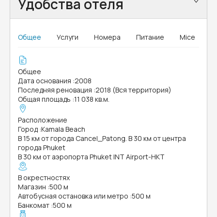
Удобства отеля
Общее
Услуги
Номера
Питание
Mice
Общее
Дата основания
:
2008
Последняя реновация
:
2018 (Вся территория)
Общая площадь
:
11 038 кв.м.
Расположение
Город
:
Kamala Beach
В 15 км от города Cancel_Patong. В 30 км от центра
города Phuket
В 30 км от аэропорта Phuket INT Airport-HKT
В окрестностях
Магазин
:
500 м
Автобусная остановка или метро
:
500 м
Банкомат
:
500 м