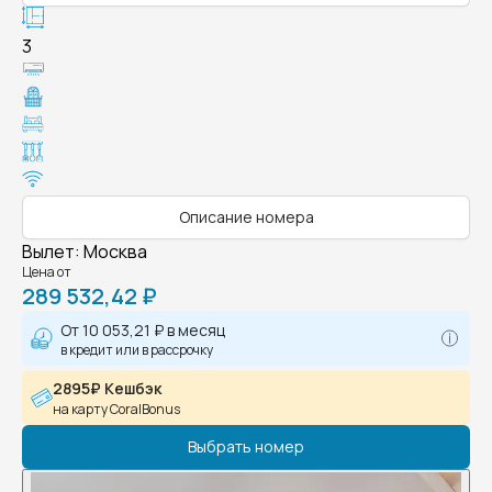
3
Описание номера
Вылет
:
Москва
Цена от
289 532,42 ₽
От
10 053,21 ₽
в месяц
в кредит или в рассрочку
2895₽ Кешбэк
на карту CoralBonus
Выбрать номер