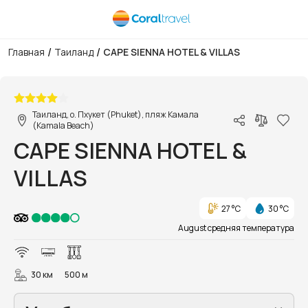
/
/
Главная
Таиланд
CAPE SIENNA HOTEL & VILLAS
1/29
Таиланд, о. Пхукет (Phuket), пляж Камала
(Kamala Beach)
CAPE SIENNA HOTEL &
VILLAS
27 °C
30 °C
August средняя температура
30 км
500 м