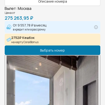
Описание номера
Вылет
:
Москва
Цена от
275 263,95 ₽
От
9 557,78 ₽
в месяц
в кредит или в рассрочку
2752₽ Кешбэк
на карту CoralBonus
Выбрать номер