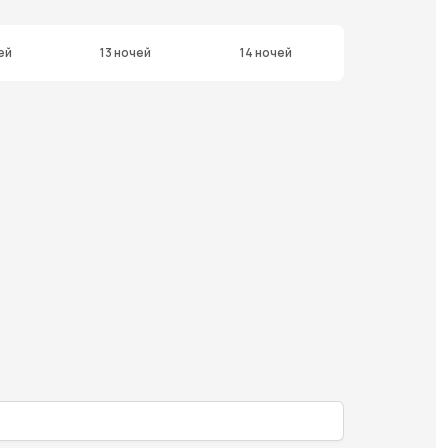
ей
13 ночей
14 ночей