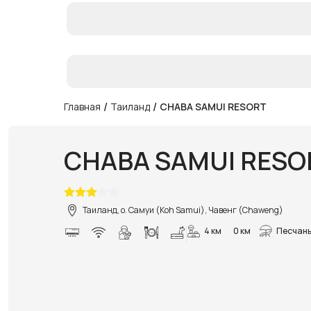
/
/
Главная
Таиланд
CHABA SAMUI RESORT
CHABA SAMUI RESO
Таиланд, о. Самуи (Koh Samui), Чавенг (Chaweng)
4 км
0 км
Песчан