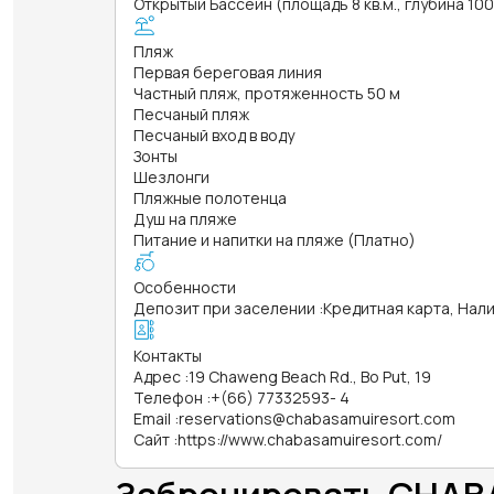
Открытый Бассейн (площадь 8 кв.м., глубина 10
Пляж
Первая береговая линия
Частный пляж, протяженность 50 м
Песчаный пляж
Песчаный вход в воду
Зонты
Шезлонги
Пляжные полотенца
Душ на пляже
Питание и напитки на пляже (Платно)
Особенности
Депозит при заселении
:
Кредитная карта, Нал
Контакты
Адрес
:
19 Chaweng Beach Rd., Bo Put, 19
Телефон
:
+(66) 77332593- 4
Email
:
reservations@chabasamuiresort.com
Сайт
:
https://www.chabasamuiresort.com/