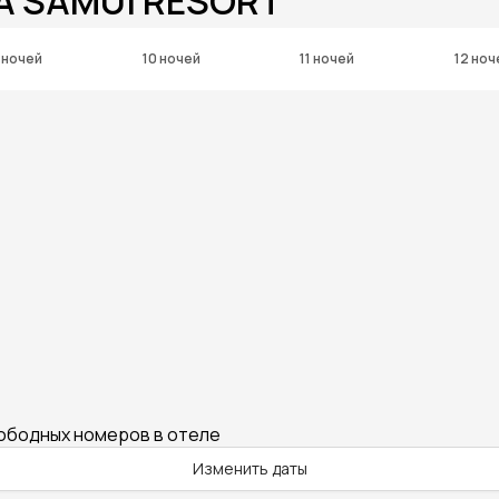
A SAMUI RESORT
 ночей
10 ночей
11 ночей
12 ноч
вободных номеров в отеле
Изменить даты