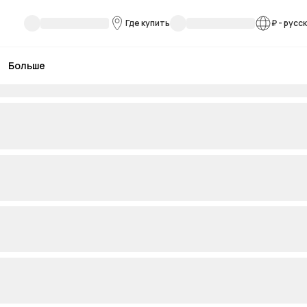
Где купить
₽
-
русс
Больше