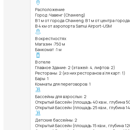
Расположение
Город
:
Чавенг (Chaweng)
В 1 м от города Chaweng. В 1 м от центра города
В 4 км от аэропорта Samui Airport-USM
В окрестностях
Магазин
:
750 м
Банкомат
:
1 м
В отеле
Главное Здание: 2 (этажей: 4, лифтов: 2)
Рестораны: 2 (из них ресторанов а’ля карт: 1)
Бары: 1
Комнаты для переговоров: 1
Бассейны для взрослых: 2
Открытый Бассейн (площадь 40 кв.м., глубина 5
Открытый Бассейн (площадь 25 кв.м., глубина 1
Детские бассейны: 2
Открытый Бассейн (площадь 15 кв.м., глубина 12