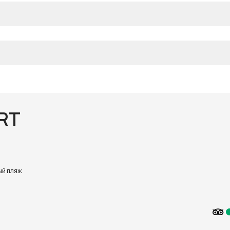
RT
ый пляж