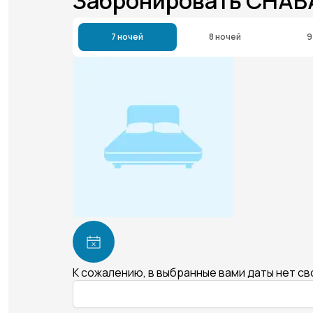
Забронировать CHAB
7 ночей
8 ночей
9
К сожалению, в выбранные вами даты нет с