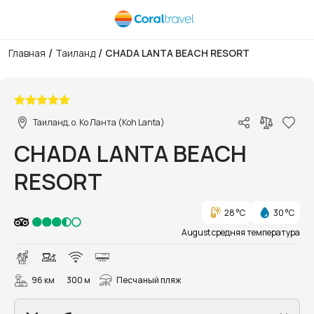
/
/
Главная
Таиланд
CHADA LANTA BEACH RESORT
1/82
Таиланд, о. Ко Ланта (Koh Lanta)
CHADA LANTA BEACH
RESORT
28 °C
30 °C
August средняя температура
96 км
300 м
Песчаный пляж