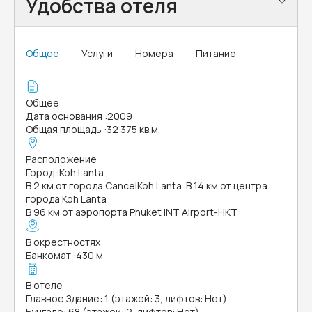
Удобства отеля
Общее
Услуги
Номера
Питание
Общее
Дата основания
:
2009
Общая площадь
:
32 375 кв.м.
Расположение
Город
:
Koh Lanta
В 2 км от города CancelKoh Lanta. В 14 км от центра
города Koh Lanta
В 96 км от аэропорта Phuket INT Airport-HKT
В окрестностях
Банкомат
:
430 м
В отеле
Главное Здание: 1 (этажей: 3, лифтов: Нет)
Бунгало: 68 (этажей: 2, лифтов: Нет)