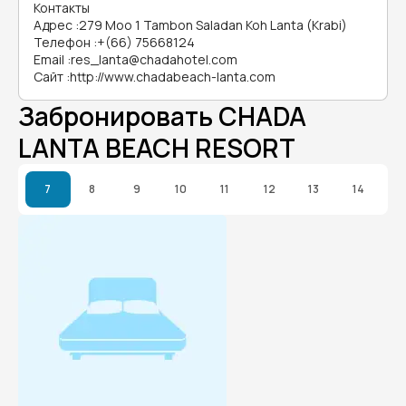
Контакты
Адрес
:
279 Moo 1 Tambon Saladan Koh Lanta (Krabi)
Телефон
:
+(66) 75668124
Email
:
res_lanta@chadahotel.com
Сайт
:
http://www.chadabeach-lanta.com
Забронировать CHADA
LANTA BEACH RESORT
7
8
9
10
11
12
13
14