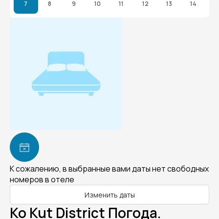
7
8
9
10
11
12
13
14
К сожалению, в выбранные вами даты нет свободных
номеров в отеле
Изменить даты
Ko Kut District Погода.