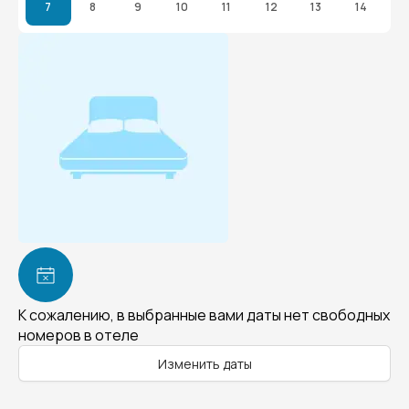
7
8
9
10
11
12
13
14
К сожалению, в выбранные вами даты нет свободных
номеров в отеле
Изменить даты