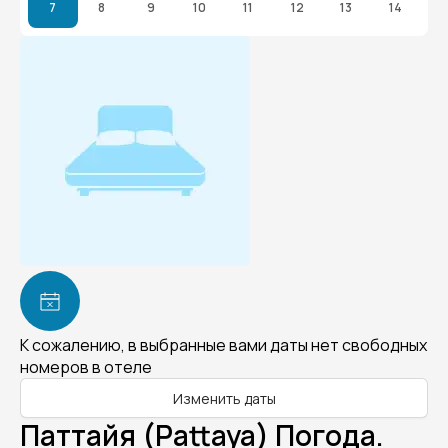
7
8
9
10
11
12
13
14
К сожалению, в выбранные вами даты нет свободных
номеров в отеле
Изменить даты
Паттайя (Pattaya) Погода.