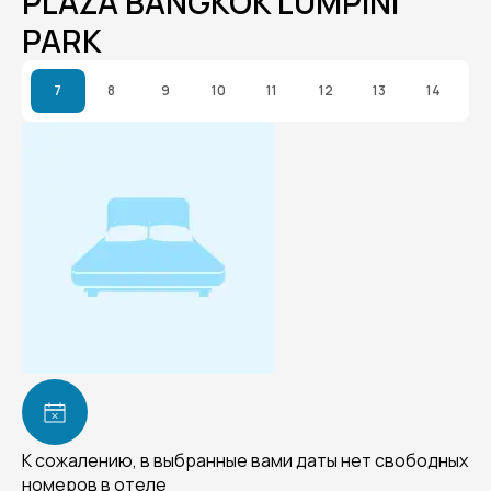
PLAZA BANGKOK LUMPINI
PARK
7
8
9
10
11
12
13
14
К сожалению, в выбранные вами даты нет свободных
номеров в отеле