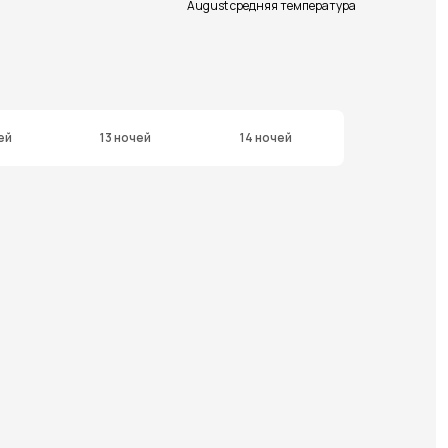
August средняя температура
ей
13 ночей
14 ночей