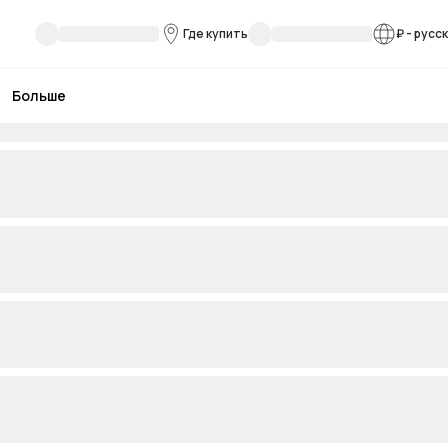
Где купить
₽
-
русс
Больше