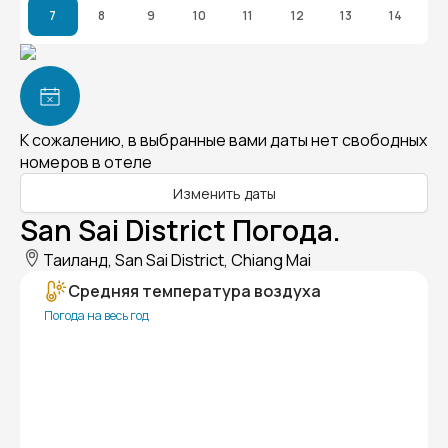
7
8
9
10
11
12
13
14
К сожалению, в выбранные вами даты нет свободных
номеров в отеле
Изменить даты
San Sai District Погода.
Таиланд, San Sai District, Chiang Mai
Средняя температура воздуха
Погода на весь год