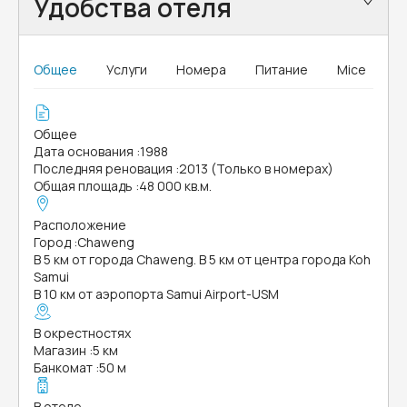
Удобства отеля
Общее
Услуги
Номера
Питание
Mice
Общее
Дата основания
:
1988
Последняя реновация
:
2013 (Только в номерах)
Общая площадь
:
48 000 кв.м.
Расположение
Город
:
Chaweng
В 5 км от города Chaweng. В 5 км от центра города Koh
Samui
В 10 км от аэропорта Samui Airport-USM
В окрестностях
Магазин
:
5 км
Банкомат
:
50 м
В отеле