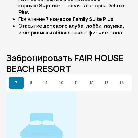
корпусе
Superior
— новая категория
Deluxe
Plus
.
Появление
7 номеров Family Suite Plus
.
Открытие
детского клуба, лобби-лаунжа,
коворкинга
и обновлённого
фитнес-зала
.
Забронировать FAIR HOUSE
BEACH RESORT
7
8
9
10
11
12
13
14