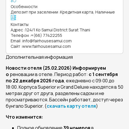
Особенности
Депозит при заселении
:
Кредитная карта, Наличные
Контакты
Адрес
:
124/1 Ko Samui District Surat Thani
Телефон
:
+(66) 77422255
Email
:
info@fairhousesamui.com
Сайт
:
www.fairhousesamui.com
Дополнительная информация
Новости отеля (25.02.2026) Информируем
о
реновации в отеле. Период работ:
с 1 сентября
по 22 декабря 2026 года
, ежедневно с 09:00 до
18:00. Корпуса Superior и Grand Deluxe находятся в 50
метрах друг от друга, разделены садом и не
просматриваются. Бассейн работает, доступ через
бунгало Superior. (
скачать карту отеля
)
Что изменится:
Полное обновление
39 номеров
в