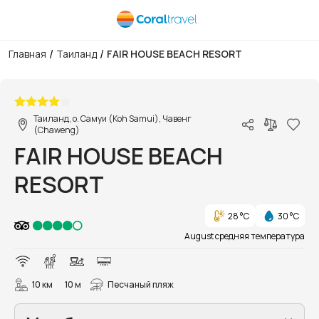
/
/
Главная
Таиланд
FAIR HOUSE BEACH RESORT
1/38
Таиланд, о. Самуи (Koh Samui), Чавенг
(Chaweng)
FAIR HOUSE BEACH
RESORT
28 °C
30 °C
August средняя температура
10 км
10 м
Песчаный пляж